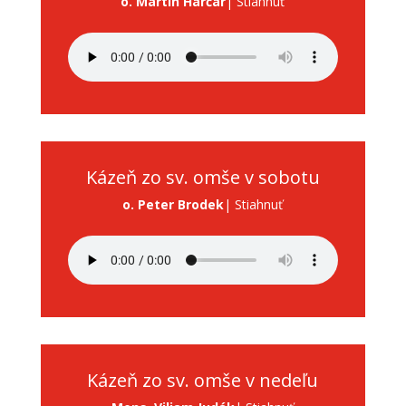
o. Martin Harčár
| Stiahnuť
Kázeň zo sv. omše v sobotu
o. Peter Brodek
| Stiahnuť
Kázeň zo sv. omše v nedeľu