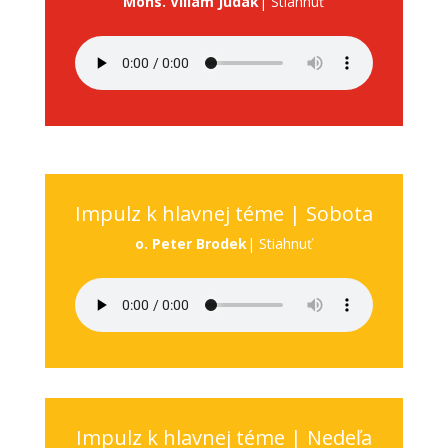
Mons. Viliam Judák
| Stiahnuť
Impulz k hlavnej téme | Sobota
o. Peter Brodek
| Stiahnuť
Impulz k hlavnej téme | Nedeľa