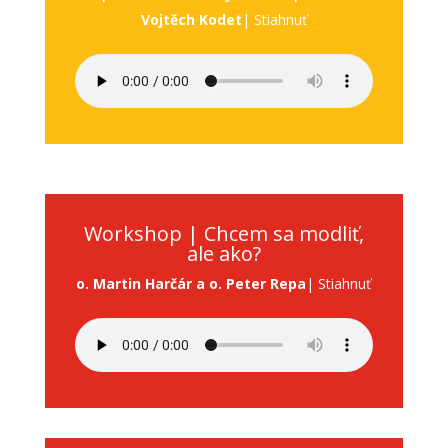
Vojtěch Kodet
| Stiahnuť
Workshop | Chcem sa modliť,
ale ako?
o. Martin Harčár a o. Peter Repa
| Stiahnuť